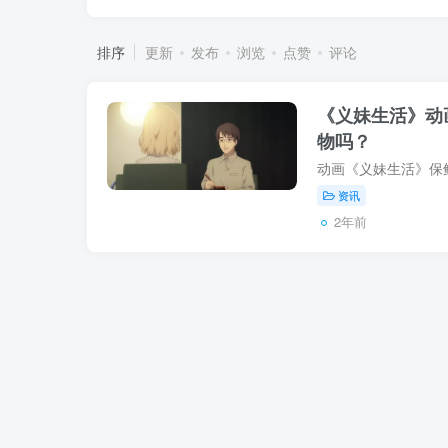
排序
更新
发布
浏览
点赞
评论
《义妹生活》动
物吗？
资讯
2年前