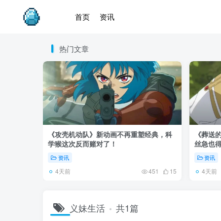
首页
资讯
热门文章
《攻壳机动队》新动画不再重塑经典，科
《葬送的
学猴这次反而赌对了！
丝急也
资讯
资讯
4天前
4天前
451
15
义妹生活
共1篇