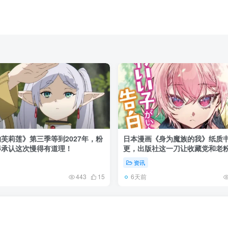
芙莉莲》第三季等到2027年，粉
日本漫画《身为魔族的我》纸质
得承认这次慢得有道理！
更，出版社这一刀让收藏党和老
了起来！
资讯
6天前
443
15