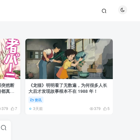
书突然断
《龙猫》明明看了无数遍，为何很多人长
《全职猎
粉都真慌
大后才发现故事根本不在 1988 年！
盘成小杰
资讯
资讯
3天前
6天前
379
7
379
5