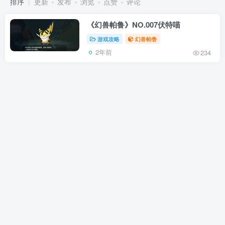
排序
更新
发布
浏览
点赞
评论
《幻兽帕鲁》NO.007伏特喵
游戏攻略
幻兽帕鲁
2年前
234