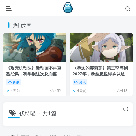
热门文章
《攻壳机动队》新动画不再重
《葬送的芙莉莲》第三季等到
塑经典，科学猴这次反而赌对
2027年，粉丝急也得承认这次
了！
慢得有道理！
资讯
资讯
4天前
4天前
452
443
伏特喵
共1篇