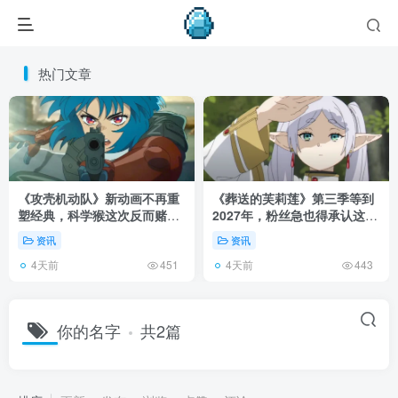
热门文章
《攻壳机动队》新动画不再重
《葬送的芙莉莲》第三季等到
塑经典，科学猴这次反而赌对
2027年，粉丝急也得承认这次
了！
慢得有道理！
资讯
资讯
4天前
4天前
451
443
你的名字
共2篇