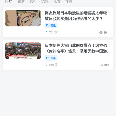
排序
更新
发布
浏览
点赞
评论
网友质疑日本动漫里的老婆婆太年轻！
被反驳其实是因为作品看的太少？
资讯
2年前
391
日本伊豆大室山成网红景点！因神似
《你的名字》场景，吸引无数中国游客
打卡
资讯
2年前
183