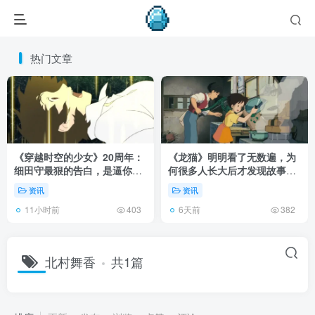
热门文章
《穿越时空的少女》20周年：
《龙猫》明明看了无数遍，为
细田守最狠的告白，是逼你承
何很多人长大后才发现故事根
认有些夏天回不去了！
本不在 1988 年！
资讯
资讯
11小时前
6天前
403
382
北村舞香
共1篇