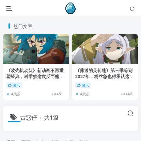
热门文章
《攻壳机动队》新动画不再重
《葬送的芙莉莲》第三季等到
塑经典，科学猴这次反而赌对
2027年，粉丝急也得承认这次
了！
慢得有道理！
资讯
资讯
4天前
4天前
451
443
古惑仔
共1篇