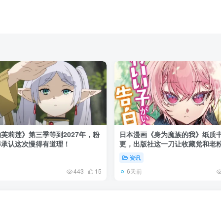
芙莉莲》第三季等到2027年，粉
日本漫画《身为魔族的我》纸质
得承认这次慢得有道理！
更，出版社这一刀让收藏党和老
了起来！
资讯
6天前
443
15