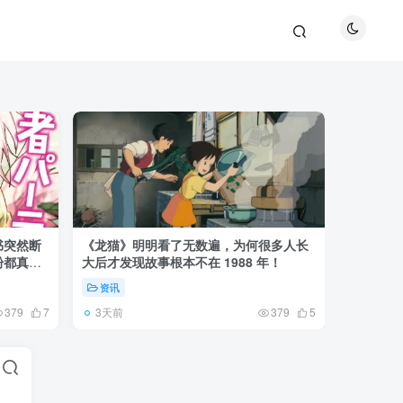
书突然断
《龙猫》明明看了无数遍，为何很多人长
《全职猎
粉都真慌
大后才发现故事根本不在 1988 年！
盘成小杰
资讯
资讯
3天前
6天前
379
7
379
5