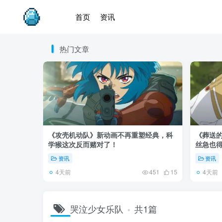
首页
资讯
热门文章
《攻壳机动队》新动画不再重塑经典，科
《葬送的
学猴这次反而赌对了！
丝急也
资讯
资讯
4天前
4天前
451
15
哭泣少女乐队
共1篇