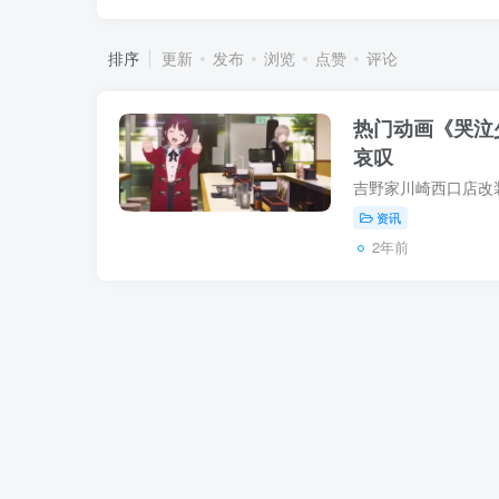
排序
更新
发布
浏览
点赞
评论
热门动画《哭泣
哀叹
资讯
2年前