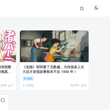
书突然断
《龙猫》明明看了无数遍，为何很多人长
《全职猎
粉都真慌
大后才发现故事根本不在 1988 年！
盘成小杰
资讯
资讯
3天前
6天前
379
7
379
5