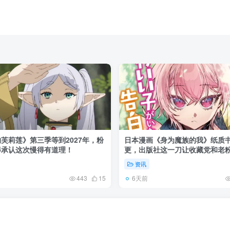
芙莉莲》第三季等到2027年，粉
日本漫画《身为魔族的我》纸质
得承认这次慢得有道理！
更，出版社这一刀让收藏党和老
了起来！
资讯
6天前
443
15