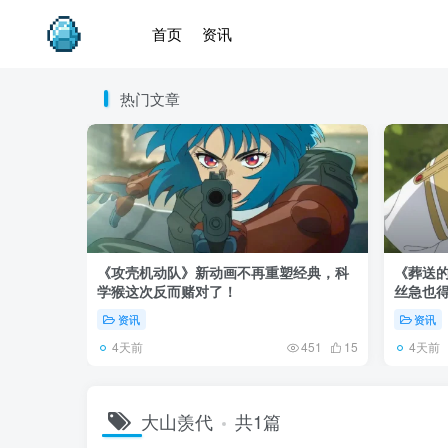
首页
资讯
热门文章
《攻壳机动队》新动画不再重塑经典，科
《葬送的
学猴这次反而赌对了！
丝急也
资讯
资讯
4天前
4天前
451
15
大山羡代
共1篇