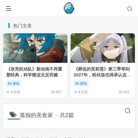
热门文章
《攻壳机动队》新动画不再重
《葬送的芙莉莲》第三季等到
塑经典，科学猴这次反而赌对
2027年，粉丝急也得承认这次
了！
慢得有道理！
资讯
资讯
4天前
4天前
451
443
孤独的美食家
共2篇