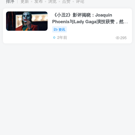
排序
更新
发布
浏览
点赞
评论
《小丑2》影评揭晓：Joaquin
Phoenix与Lady Gaga演技获赞，然而
故事沉闷，烂番茄仅61%
资讯
2年前
295