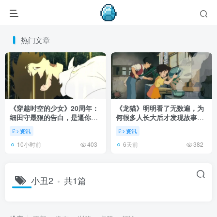
热门文章
《穿越时空的少女》20周年：
《龙猫》明明看了无数遍，为
细田守最狠的告白，是逼你承
何很多人长大后才发现故事根
认有些夏天回不去了！
本不在 1988 年！
资讯
资讯
10小时前
6天前
403
382
小丑2
共1篇