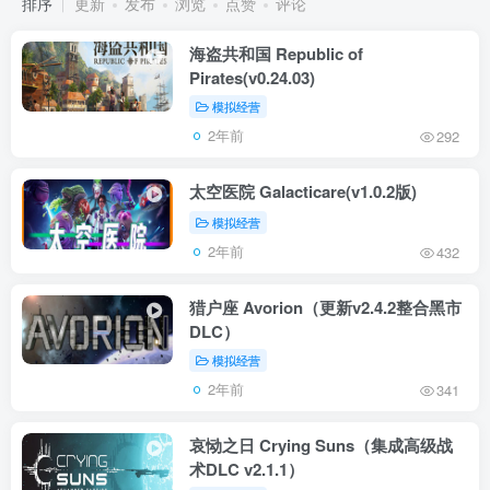
排序
更新
发布
浏览
点赞
评论
海盗共和国 Republic of
Pirates(v0.24.03)
模拟经营
2年前
292
太空医院 Galacticare(v1.0.2版)
模拟经营
2年前
432
猎户座 Avorion（更新v2.4.2整合黑市
DLC）
模拟经营
2年前
341
哀恸之日 Crying Suns（集成高级战
术DLC v2.1.1）