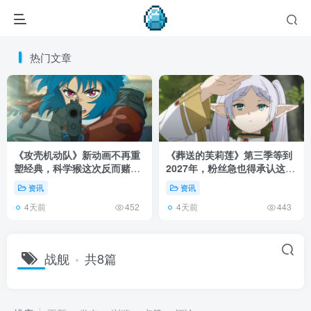
热门文章
《攻壳机动队》新动画不再重
《葬送的芙莉莲》第三季等到
塑经典，科学猴这次反而赌对
2027年，粉丝急也得承认这次
了！
慢得有道理！
资讯
资讯
4天前
4天前
452
443
战舰
共8篇