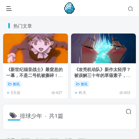
热门文章
《新世纪福音战士》最窒息的
《攻壳机动队》新作太轻浮？
一幕，不是二号机被撕碎！而
被误解三十年的草薙素子，这
是明日香发现母亲遗体！
次不想再替电影背锅！
资讯
资讯
5天前
昨天
437
403
排球少年
共1篇