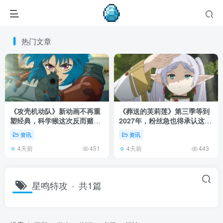
热门文章
《攻壳机动队》新动画不再重
《葬送的芙莉莲》第三季等到
塑经典，科学猴这次反而赌对
2027年，粉丝急也得承认这次
了！
慢得有道理！
资讯
资讯
4天前
4天前
451
443
星鸣特攻
共1篇