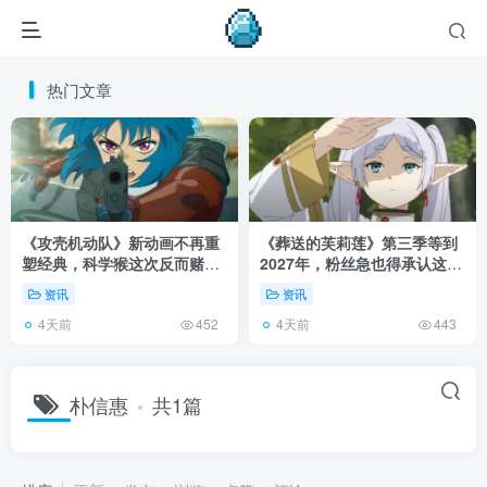
热门文章
《攻壳机动队》新动画不再重
《葬送的芙莉莲》第三季等到
塑经典，科学猴这次反而赌对
2027年，粉丝急也得承认这次
了！
慢得有道理！
资讯
资讯
4天前
4天前
452
443
朴信惠
共1篇