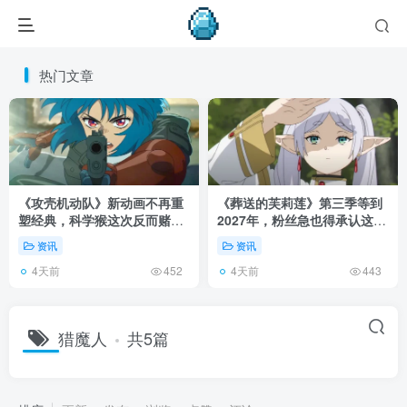
热门文章
《攻壳机动队》新动画不再重
《葬送的芙莉莲》第三季等到
塑经典，科学猴这次反而赌对
2027年，粉丝急也得承认这次
了！
慢得有道理！
资讯
资讯
4天前
4天前
452
443
猎魔人
共5篇