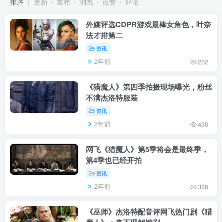
排序
更新
发布
浏览
点赞
评论
外媒评选CDPR游戏最棒女角色，叶奈
法才排第二
资讯
2年前
252
《猎魔人》第四季拍摄现场曝光，粉丝
不满杰洛特服装
资讯
2年前
430
网飞《猎魔人》第5季将会是最终季，
第4季也已经开拍
资讯
2年前
386
《巫师》杰洛特配音评网飞热门剧《猎