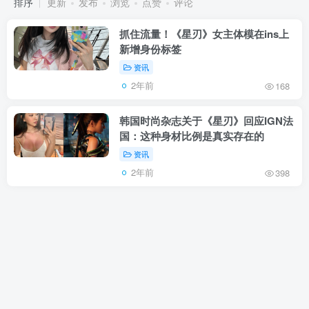
排序
更新
发布
浏览
点赞
评论
抓住流量！《星刃》女主体模在ins上
新增身份标签
资讯
2年前
168
韩国时尚杂志关于《星刃》回应IGN法
国：这种身材比例是真实存在的
资讯
2年前
398