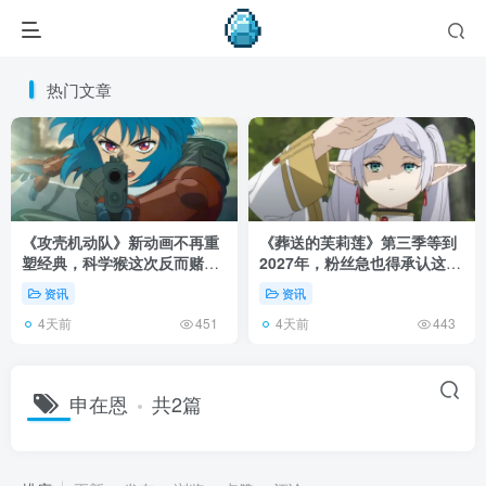
热门文章
《攻壳机动队》新动画不再重
《葬送的芙莉莲》第三季等到
塑经典，科学猴这次反而赌对
2027年，粉丝急也得承认这次
了！
慢得有道理！
资讯
资讯
4天前
4天前
451
443
申在恩
共2篇