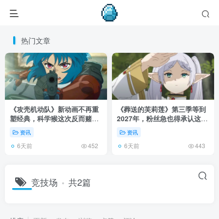
热门文章
《攻壳机动队》新动画不再重
《葬送的芙莉莲》第三季等到
塑经典，科学猴这次反而赌对
2027年，粉丝急也得承认这次
了！
慢得有道理！
资讯
资讯
6天前
6天前
452
443
竞技场
共2篇