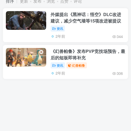
排序
更新
发布
浏览
点赞
评论
外媒提出《黑神话：悟空》DLC改进
建议，减少空气墙等15项改进被提议
资讯
2年前
344
《幻兽帕鲁》发布PVP竞技场预告，最
后的短板即将补充
资讯
幻兽帕鲁
2年前
306