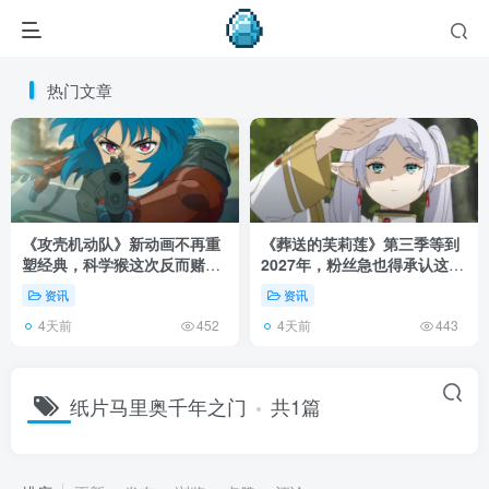
热门文章
《攻壳机动队》新动画不再重
《葬送的芙莉莲》第三季等到
塑经典，科学猴这次反而赌对
2027年，粉丝急也得承认这次
了！
慢得有道理！
资讯
资讯
4天前
4天前
452
443
纸片马里奥千年之门
共1篇