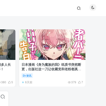
很多人长
日本漫画《身为魔族的我》纸质书突然断
《全职猎
年！
更，出版社这一刀让收藏党和老粉都真慌
盘成小杰
了起来！
资讯
资讯
6天前
6天前
380
5
379
7