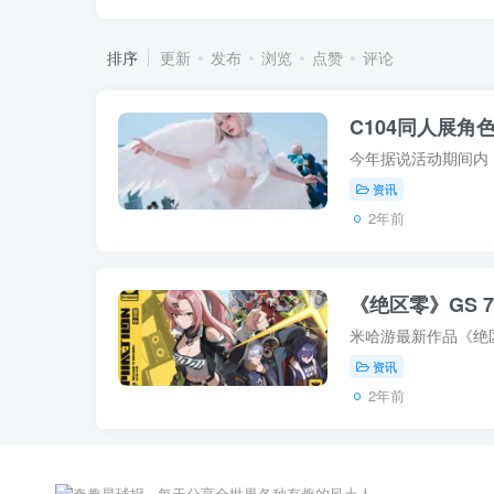
排序
更新
发布
浏览
点赞
评论
C104同人展角
资讯
2年前
《绝区零》GS
资讯
2年前