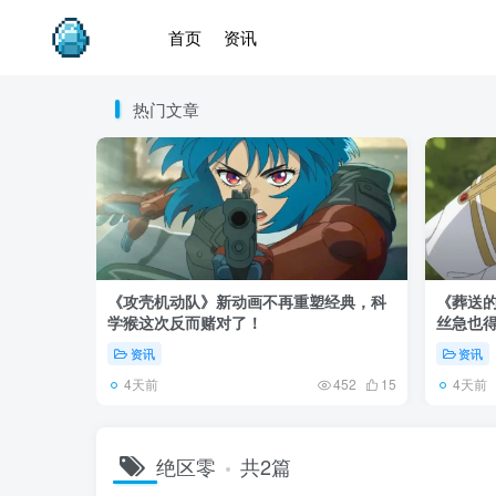
首页
资讯
热门文章
《攻壳机动队》新动画不再重塑经典，科
《葬送的
学猴这次反而赌对了！
丝急也
资讯
资讯
4天前
4天前
452
15
绝区零
共2篇