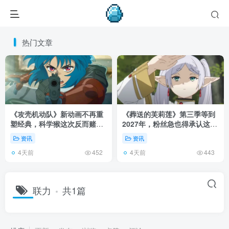
热门文章
《攻壳机动队》新动画不再重
《葬送的芙莉莲》第三季等到
塑经典，科学猴这次反而赌对
2027年，粉丝急也得承认这次
了！
慢得有道理！
资讯
资讯
4天前
4天前
452
443
联力
共1篇