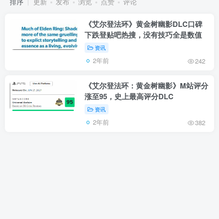
排序
更新
发布
浏览
点赞
评论
《艾尔登法环》黄金树幽影DLC口碑
下跌登贴吧热搜，没有技巧全是数值
资讯
2年前
242
《艾尔登法环：黄金树幽影》M站评分
涨至95，史上最高评分DLC
资讯
2年前
382