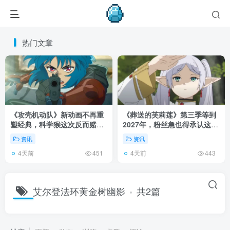
热门文章
《攻壳机动队》新动画不再重
《葬送的芙莉莲》第三季等到
塑经典，科学猴这次反而赌对
2027年，粉丝急也得承认这次
了！
慢得有道理！
资讯
资讯
4天前
4天前
451
443
艾尔登法环黄金树幽影
共2篇