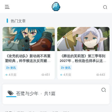
热门文章
《攻壳机动队》新动画不再重
《葬送的芙莉莲》第三季等到
塑经典，科学猴这次反而赌对
2027年，粉丝急也得承认这次
了！
慢得有道理！
资讯
资讯
4天前
4天前
451
443
苍鹭与少年
共1篇