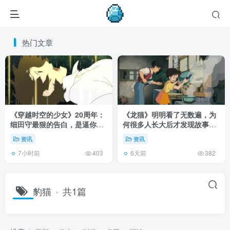
热门文章
《穿越时空的少女》20周年：
《龙猫》明明看了无数遍，为
细田守最狠的告白，是逼你承
何很多人长大后才发现故事根
认有些夏天回不去了！
本不在 1988 年！
资讯
资讯
7小时前
6天前
403
382
豹猫
共1篇