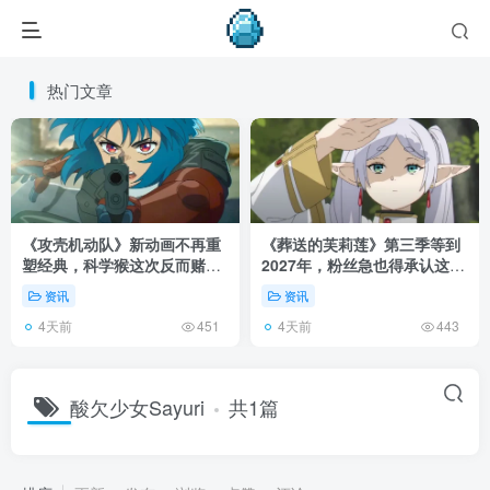
热门文章
《攻壳机动队》新动画不再重
《葬送的芙莉莲》第三季等到
塑经典，科学猴这次反而赌对
2027年，粉丝急也得承认这次
了！
慢得有道理！
资讯
资讯
4天前
4天前
451
443
酸欠少女Sayuri
共1篇