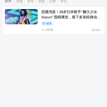
排序
更新
发布
浏览
点赞
评论
悲痛消息！28岁日本歌手“酸欠少女
Sayuri”因病离世，留下多首经典动漫
主题曲
资讯
2年前
244