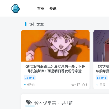
首页
资讯
热门文章
《新世纪福音战士》最窒息的一幕，不是
《攻壳
二号机被撕碎！而是明日香发现母亲遗
年的草
体！
资讯
资讯
6天前
前天
437
8
铃木保奈美
共1篇