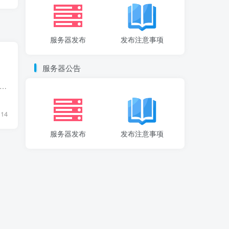
服务器发布
发布注意事项
服务器公告
经典角色到自由人生的典范 近日，Ralph Lauren 2025 春夏系列时装秀在纽约时装周上闪耀登场，然而，T台上模特们的华服并未完全夺去观众的目光。前排嘉宾席的明星阵容更是引人注目...
14
服务器发布
发布注意事项