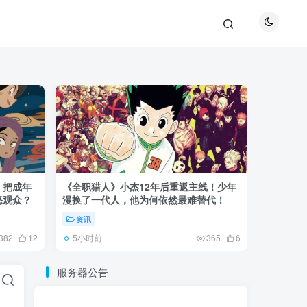
！把成年
《全职猎人》小杰12年后重返主线！少年
《黑袍纠察
怒观众？
漫换了一代人，他为何依然最难替代！
级骗子》
资讯
资讯
5小时前
3天前
382
12
365
6
服务器公告