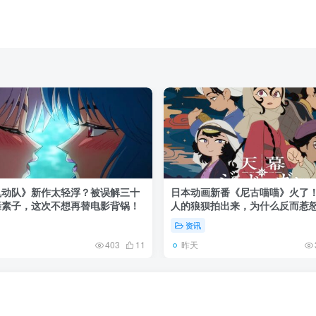
机动队》新作太轻浮？被误解三十
日本动画新番《尼古喵喵》火了
薙素子，这次不想再替电影背锅！
人的狼狈拍出来，为什么反而惹
资讯
昨天
403
11