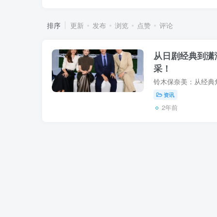
排序
更新
发布
浏览
点赞
评论
从日剧经典到潇
采！
资讯
2年前