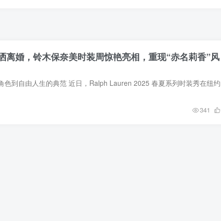
洒离婚，铃木保奈美时装周惊艳亮相，重现“赤名莉香”风
铃木保奈美：从
341