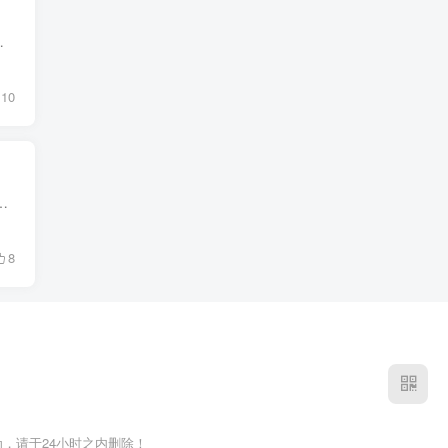
的美少女形象感到不适，甚至直言“很恶心”，让人食欲...
10
日，因为麦当劳对讲机活动的火爆，导致麦当劳App一度出现宕机，部分点餐功能受到了影响，不过目前已经恢复正...
8
，请于24小时之内删除！