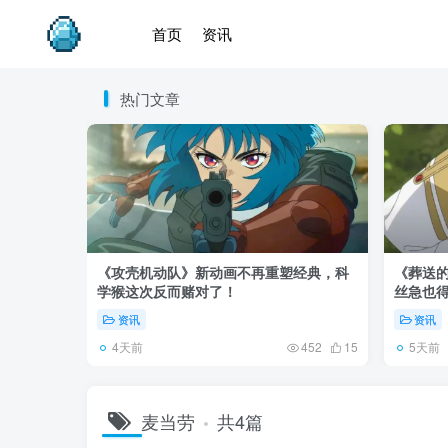
首页
资讯
热门文章
《攻壳机动队》新动画不再重塑经典，科
《葬送的
学猴这次反而赌对了！
丝急也
资讯
资讯
4天前
5天前
452
15
麦当劳
共4篇