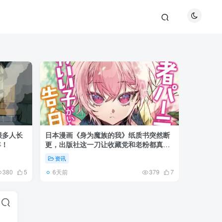
很多人长
日本漫画《身为魔族的我》纸质书突然断
《全职猎
年！
更，出版社这一刀让收藏党和老粉都真慌
盘成小杰
了起来！
资讯
资讯
6天前
6天前
380
5
379
7