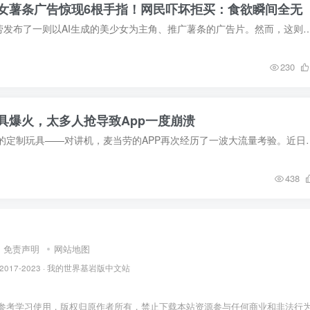
美女薯条广告惊现6根手指！网民吓坏拒买：食欲瞬间全无
8月17日，日本麦当劳发布了一则以AI生成的美少女为主角、推广薯条的广告片。然而，这则广告在日本引发了广泛的争议。不少日本网民对广告中
230
具爆火，太多人抢导致App一度崩溃
由于六一儿童节推出的定制玩具——对讲机，麦当劳的APP再次经历了一波大流量考验。近
438
免责声明
网站地图
 © 2017-2023 · 我的世界基岩版中文站
参考学习使用，版权归原作者所有，禁止下载本站资源参与任何商业和非法行为