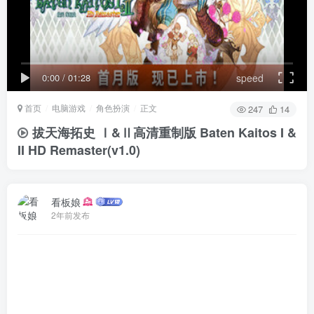
0:00
/
01:28
speed
首页
电脑游戏
角色扮演
正文
247
14
拔天海拓史 Ⅰ&Ⅱ高清重制版 Baten Kaitos I &
II HD Remaster(v1.0)
看板娘
2年前发布