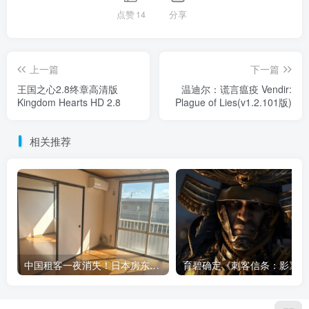
点赞
14
分享
上一篇
下一篇
王国之心2.8终章高清版
温迪尔：谎言瘟疫 Vendir:
Kingdom Hearts HD 2.8
Plague of Lies(v1.2.101版)
相关推荐
中国租客一夜消失！日本房东看到房内情形大呼：太惊人了
育