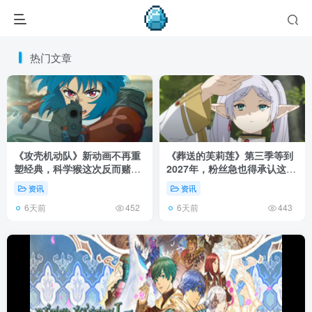
热门文章
《攻壳机动队》新动画不再重
《葬送的芙莉莲》第三季等到
塑经典，科学猴这次反而赌对
2027年，粉丝急也得承认这次
了！
慢得有道理！
资讯
资讯
6天前
6天前
452
443