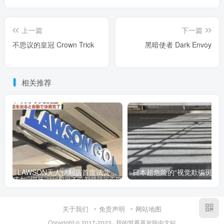
上一篇
下一篇
不思议的皇冠 Crown Trick
黑暗使者 Dark Envoy
相关推荐
LAWSON无人便利店首度试营运！拿了就走，手机连LINE自动结账！
日本超危险的“视觉欺骗斑马线”！光线反射导致错
关于我们
免责声明
网站地图
Copyright © 2017-2023 · 我的世界基岩版中文站