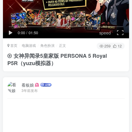
0:00
/
01:50
speed
首页
电脑游戏
角色扮演
正文
259
12
女神异闻录5皇家版 PERSONA 5 Royal
P5R
（yuzu模拟器）
看板娘
3年前发布