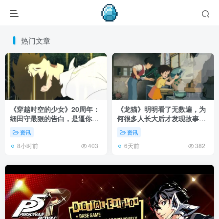
热门文章
《穿越时空的少女》20周年：
《龙猫》明明看了无数遍，为
细田守最狠的告白，是逼你承
何很多人长大后才发现故事根
认有些夏天回不去了！
本不在 1988 年！
资讯
资讯
8小时前
6天前
403
382