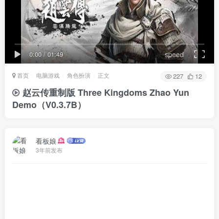
0:00
/
01:49
speed
首页
电脑游戏
角色扮演
正文
227
12
赵云传重制版 Three Kingdoms Zhao Yun
Demo
（V0.3.7B）
看板娘
3年前发布