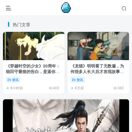
热门文章
《穿越时空的少女》20周年：
《龙猫》明明看了无数遍，为
细田守最狠的告白，是逼你承
何很多人长大后才发现故事根
认有些夏天回不去了！
本不在 1988 年！
资讯
资讯
8小时前
6天前
403
382