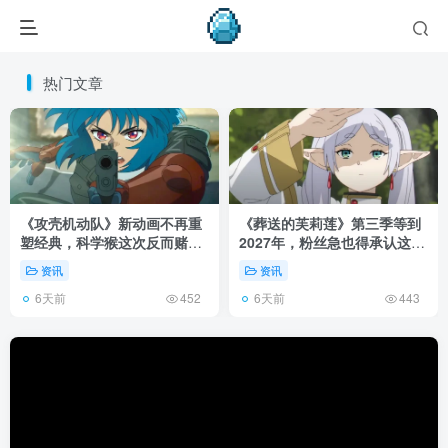
热门文章
《攻壳机动队》新动画不再重
《葬送的芙莉莲》第三季等到
塑经典，科学猴这次反而赌对
2027年，粉丝急也得承认这次
了！
慢得有道理！
资讯
资讯
6天前
6天前
452
443