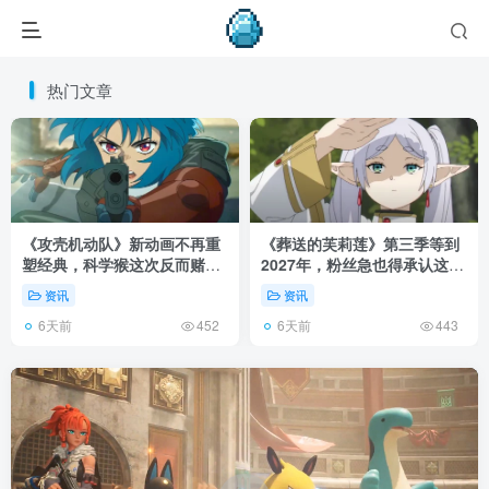
热门文章
《攻壳机动队》新动画不再重
《葬送的芙莉莲》第三季等到
塑经典，科学猴这次反而赌对
2027年，粉丝急也得承认这次
了！
慢得有道理！
资讯
资讯
6天前
6天前
452
443