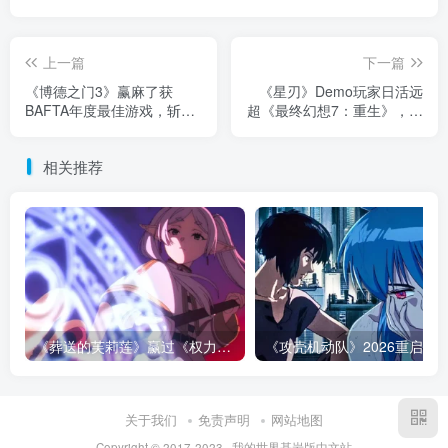
上一篇
下一篇
《博德之门3》赢麻了获
《星刃》Demo玩家日活远
BAFTA年度最佳游戏，斩获
超《最终幻想7：重生》，峰
五项大奖成大满贯
值达到69万
相关推荐
《葬送的芙莉莲》赢过《权力的游戏》的地方，不是魔法更多！而是从不糊弄代价！
关于我们
免责声明
网站地图
Copyright © 2017-2023 · 我的世界基岩版中文站