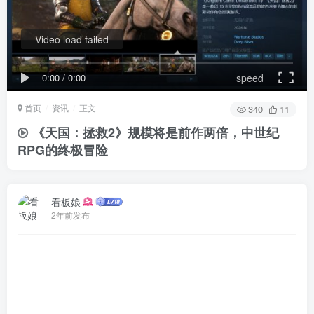
Video load failed
0:00
/
0:00
speed
首页
资讯
正文
340
11
《天国：拯救2》规模将是前作两倍，中世纪
RPG的终极冒险
看板娘
2年前发布