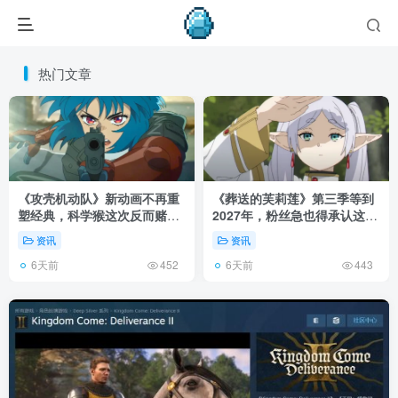
热门文章
《攻壳机动队》新动画不再重
《葬送的芙莉莲》第三季等到
塑经典，科学猴这次反而赌对
2027年，粉丝急也得承认这次
了！
慢得有道理！
资讯
资讯
6天前
6天前
452
443