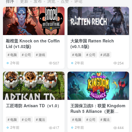
排序
更新
发布
浏览
点赞
评论
敲棺盖 Knock on the Coffin
大鼠帝国 Ratten Reich
Lid (v1.02版)
(v0.1.5版)
# 电脑
# 公司
# 游戏
# 电脑
# 公司
# 武器
2年前
2年前
507
254
工匠塔防 Artisan TD（v1.0）
王国保卫战5：联盟 Kingdom
Rush 5 Alliance（更新
v1.01.06）
# 电脑
# 公司
# 魔法
# 电脑
# 公司
# 魔法
2年前
2年前
417
444