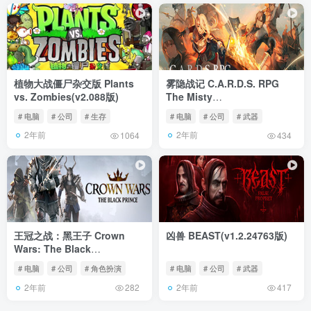
植物大战僵尸杂交版 Plants
雾隐战记 C.A.R.D.S. RPG
vs. Zombies(v2.088版)
The Misty
Battlefield（v1.0）
# 电脑
# 公司
# 生存
# 电脑
# 公司
# 武器
2年前
2年前
1064
434
王冠之战：黑王子 Crown
凶兽 BEAST(v1.2.24763版)
Wars: The Black
Prince（v1.0）
# 电脑
# 公司
# 角色扮演
# 电脑
# 公司
# 武器
2年前
2年前
282
417