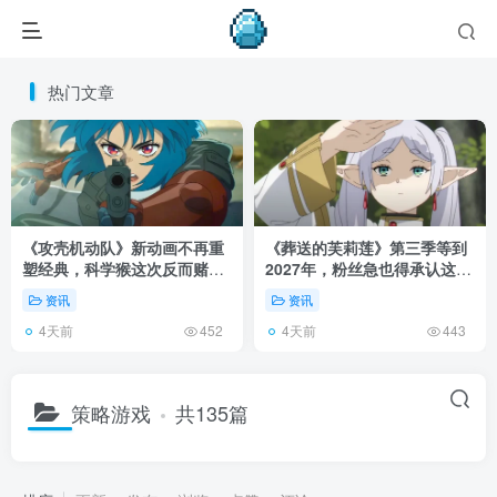
热门文章
《攻壳机动队》新动画不再重
《葬送的芙莉莲》第三季等到
塑经典，科学猴这次反而赌对
2027年，粉丝急也得承认这次
了！
慢得有道理！
资讯
资讯
4天前
4天前
452
443
策略游戏
共135篇