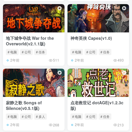
地下城争夺战 War for the
神奇英侠 Capes(v1.0)
Overworld(v2.1.1版)
# 电脑
# 公司
# 任务
# 电脑
# 公司
# 任务
2年前
2年前
511
493
寂静之歌 Songs of
点老救世记 dotAGE(v1.2.3c
Silence(v0.5.1版)
版)
# 电脑
# 公司
# 多人
# 电脑
# 公司
# 任务
2年前
2年前
268
213