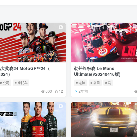
奖赛24 MotoGP™24（
勒芒终极赛 Le Mans
.2024）
Ultimate(v20240416版)
# 公司
# 摩托车
# 电脑
# 公司
# 马
2年前
663
12