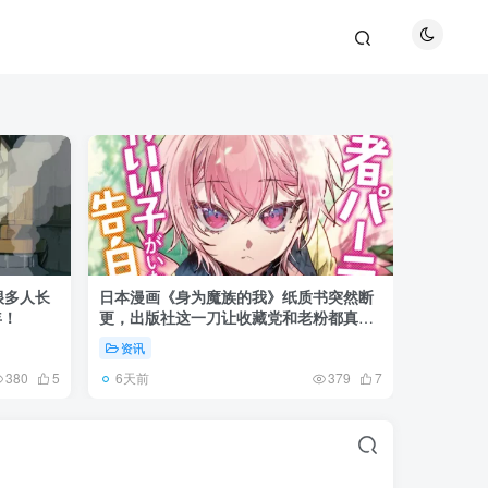
很多人长
日本漫画《身为魔族的我》纸质书突然断
《全职猎
年！
更，出版社这一刀让收藏党和老粉都真慌
盘成小杰
了起来！
资讯
资讯
6天前
6天前
380
5
379
7