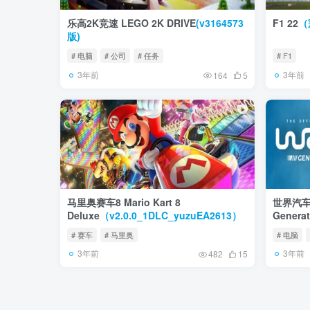
乐高2K竞速 LEGO 2K DRIVE
(v3164573
F1 22
（
版)
# 电脑
# 公司
# 任务
# F1
3年前
3年前
164
5
马里奥赛车8 Mario Kart 8
世界汽车
Deluxe
（v2.0.0_1DLC_yuzuEA2613）
Generat
# 赛车
# 马里奥
# 电脑
3年前
3年前
482
15