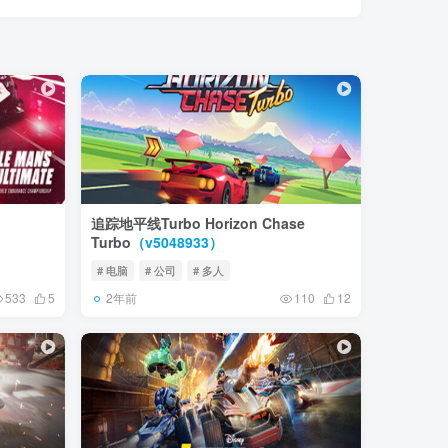
追踪地平线Turbo Horizon Chase
Turbo
（v5048933）
# 电脑
# 公司
# 多人
2年前
533
5
110
12