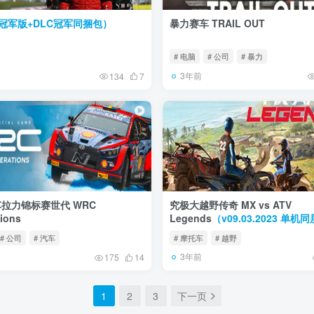
冠军版+DLC冠军同捆包）
暴力赛车 TRAIL OUT
# 电脑
# 公司
# 暴力
3年前
134
7
拉力锦标赛世代 WRC
究极大越野传奇 MX vs ATV
ions
Legends
（v09.03.2023 单
# 公司
# 汽车
# 摩托车
# 越野
3年前
175
14
1
2
3
下一页