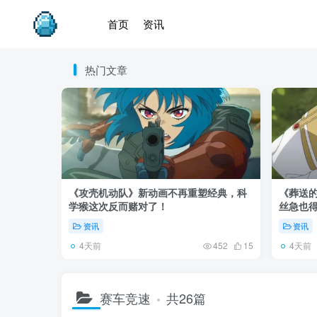
首页
资讯
热门文章
《攻壳机动队》新动画不再重塑经典，科
《葬送的
学猴这次反而赌对了！
丝急也
资讯
资讯
4天前
4天前
452
15
赛车竞速
共26篇