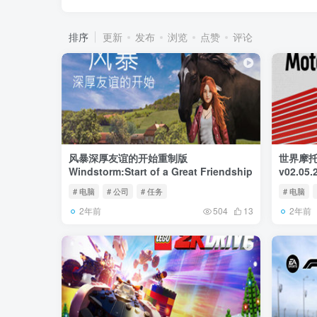
排序
更新
发布
浏览
点赞
评论
风暴深厚友谊的开始重制版
世界摩托大
Windstorm:Start of a Great Friendship
v02.05
# 电脑
# 公司
# 任务
# 电脑
2年前
2年前
504
13