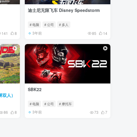
迪士尼无限飞车 Disney Speedstorm
# 电脑
# 公司
# 多人
3年前
141
8
85
14
SBK22
机同屏双人）
# 电脑
# 公司
# 摩托车
3年前
86
8
73
7