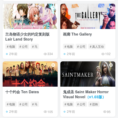
兰岛物语少女的约定复刻版
画廊 The Gallery
Lair Land Story
# 电脑
# 公司
# 马
# 电脑
# 公司
# 真人互动
2年前
2年前
334
102
十个约会 Ten Dates
鬼成圣 Saint Maker Horror
Visual Novel
（v1.03版）
# 电脑
# 公司
# 马
# 电脑
# 公司
# 恐怖
2年前
2年前
105
95