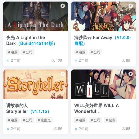
夜光 A Light in the
海沙风云 Far Away
（V1.0.0-
Dark
（Build4145144版）
粤配）
# 电脑
# 公司
# 电脑
# 公司
2年前
2年前
125
59
讲故事的人
WILL美好世界 WILL A
Storyteller
（v1.1.15）
Wonderful
World
（Build.7285176版）
# 电脑
# 公司
# 吸血鬼
# 电脑
# 公司
# 城市
2年前
2年前
86
98