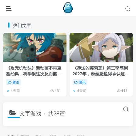
热门文章
《攻壳机动队》新动画不再重
《葬送的芙莉莲》第三季等到
塑经典，科学猴这次反而赌对
2027年，粉丝急也得承认这次
了！
慢得有道理！
资讯
资讯
4天前
4天前
451
443
文字游戏
共28篇