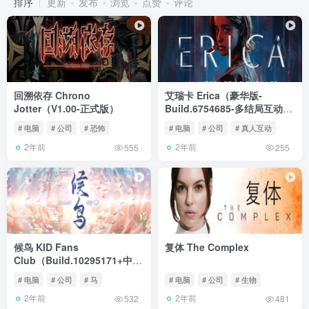
排序
更新
发布
浏览
点赞
评论
回溯依存 Chrono
艾瑞卡 Erica（豪华版-
Jotter（V1.00-正式版）
Build.6754685-多结局互动式
电影游戏）
# 电脑
# 公司
# 恐怖
# 电脑
# 公司
# 真人互动
2年前
2年前
555
255
候鸟 KID Fans
复体 The Complex
Club（Build.10295171+中文
语音）
# 电脑
# 公司
# 马
# 电脑
# 公司
# 生物
2年前
2年前
532
481