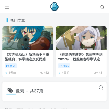
热门文章
《攻壳机动队》新动画不再重
《葬送的芙莉莲》第三季等到
塑经典，科学猴这次反而赌对
2027年，粉丝急也得承认这次
了！
慢得有道理！
资讯
资讯
4天前
4天前
452
443
像素
共37篇