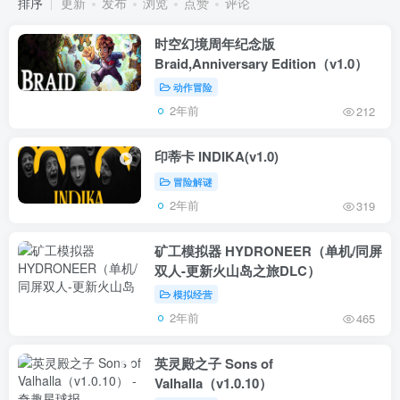
排序
更新
发布
浏览
点赞
评论
时空幻境周年纪念版
Braid,Anniversary Edition（v1.0）
动作冒险
2年前
212
印蒂卡 INDIKA(v1.0)
冒险解谜
2年前
319
矿工模拟器 HYDRONEER（单机/同屏
双人-更新火山岛之旅DLC）
模拟经营
2年前
465
英灵殿之子 Sons of
Valhalla（v1.0.10）