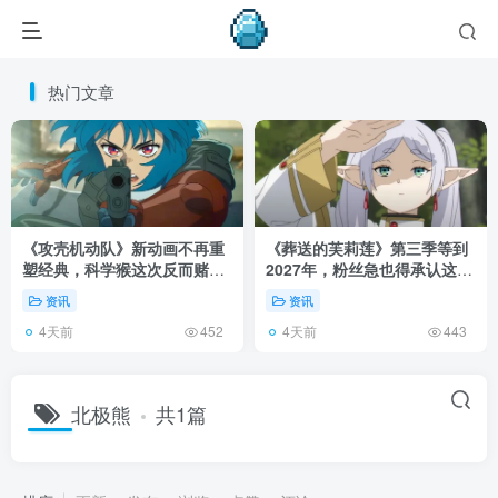
热门文章
《攻壳机动队》新动画不再重
《葬送的芙莉莲》第三季等到
塑经典，科学猴这次反而赌对
2027年，粉丝急也得承认这次
了！
慢得有道理！
资讯
资讯
4天前
4天前
452
443
北极熊
共1篇