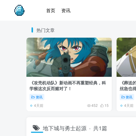
首页
资讯
热门文章
《攻壳机动队》新动画不再重塑经典，科
《葬送的
学猴这次反而赌对了！
丝急也
资讯
资讯
4天前
4天前
452
15
地下城与勇士起源
共1篇