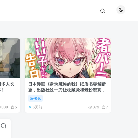
很多人长
日本漫画《身为魔族的我》纸质书突然断
《全职猎
年！
更，出版社这一刀让收藏党和老粉都真慌
盘成小杰
了起来！
资讯
资讯
6天前
6天前
380
5
379
7