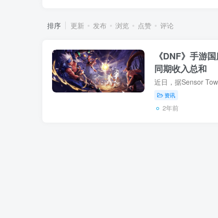
排序
更新
发布
浏览
点赞
评论
《DNF》手游国
同期收入总和
资讯
2年前