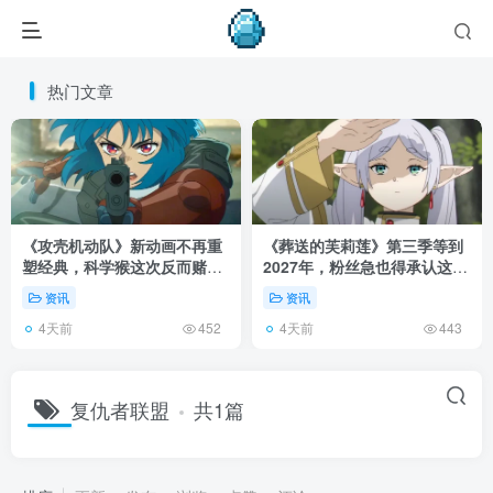
热门文章
《攻壳机动队》新动画不再重
《葬送的芙莉莲》第三季等到
塑经典，科学猴这次反而赌对
2027年，粉丝急也得承认这次
了！
慢得有道理！
资讯
资讯
4天前
4天前
452
443
复仇者联盟
共1篇