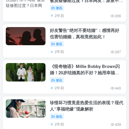
被质疑修图过度？日本网友：原景不够
美吗？
资讯
2年前
206
好友警告“绝对不要结婚”：感情再好
也害怕婚姻，真相竟然如此！
资讯
2年前
297
《怪奇物语》Millie Bobby Brown闪
婚！20岁结婚真的不好？她用幸福回
应质疑
资讯
2年前
440
珍惜坏习惯竟是热爱生活的表现？现代
人“享福绝缘”现象解析
资讯
2年前
439