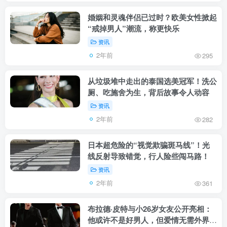
婚姻和灵魂伴侣已过时？欧美女性掀起
“戒掉男人”潮流，称更快乐
资讯
2年前
295
从垃圾堆中走出的泰国选美冠军！洗公
厕、吃施舍为生，背后故事令人动容
资讯
2年前
282
日本超危险的“视觉欺骗斑马线”！光
线反射导致错觉，行人险些闯马路！
资讯
2年前
361
布拉德·皮特与小26岁女友公开亮相：
他或许不是好男人，但爱情无需外界认