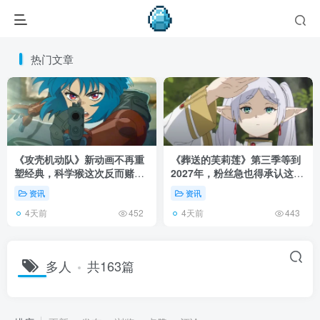
热门文章
《攻壳机动队》新动画不再重
《葬送的芙莉莲》第三季等到
塑经典，科学猴这次反而赌对
2027年，粉丝急也得承认这次
了！
慢得有道理！
资讯
资讯
4天前
4天前
452
443
多人
共163篇