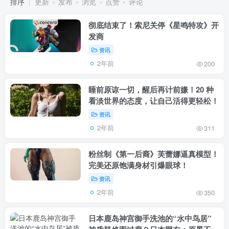
排序
更新
发布
浏览
点赞
评论
彻底结束了！索尼关停《星鸣特攻》开
发商
资讯
2年前
200
睡前原谅一切，醒后再计前嫌！20 种
看淡世界的态度，让自己活得更轻松！
资讯
2年前
311
粉丝制《第一后裔》芙蕾娜逼真模型！
完美还原饱满身材引爆眼球！
资讯
2年前
350
日本鹿岛神宫御手洗池的“水中鸟居”