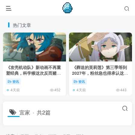
热门文章
《攻壳机动队》新动画不再重
《葬送的芙莉莲》第三季等到
塑经典，科学猴这次反而赌对
2027年，粉丝急也得承认这次
了！
慢得有道理！
资讯
资讯
4天前
4天前
452
443
宜家
共2篇