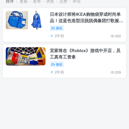
排序
更新
发布
浏览
点赞
评论
日本设计师将IKEA购物袋穿成时尚单
品！这蓝色造型活脱脱偶像团打歌服…
资讯
2年前
455
宜家将在《Roblox》游戏中开店，员
工真有工资拿
资讯
2年前
209