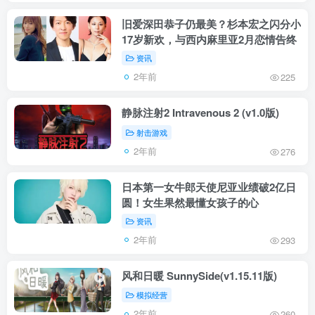
旧爱深田恭子仍最美？杉本宏之闪分小
17岁新欢，与西内麻里亚2月恋情告终
资讯
2年前
225
静脉注射2 Intravenous 2 (v1.0版)
射击游戏
2年前
276
日本第一女牛郎天使尼亚业绩破2亿日
圆！女生果然最懂女孩子的心
资讯
2年前
293
风和日暖 SunnySide(v1.15.11版)
模拟经营
2年前
260