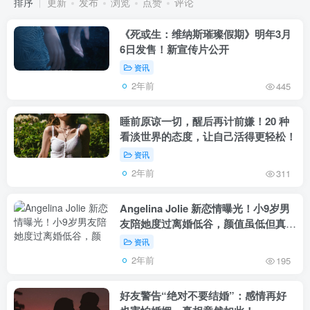
排序
更新
发布
浏览
点赞
评论
《死或生：维纳斯璀璨假期》明年3月
6日发售！新宣传片公开
资讯
2年前
445
睡前原谅一切，醒后再计前嫌！20 种
看淡世界的态度，让自己活得更轻松！
资讯
2年前
311
Angelina Jolie 新恋情曝光！小9岁男
友陪她度过离婚低谷，颜值虽低但真爱
无疑！
资讯
2年前
195
好友警告“绝对不要结婚”：感情再好