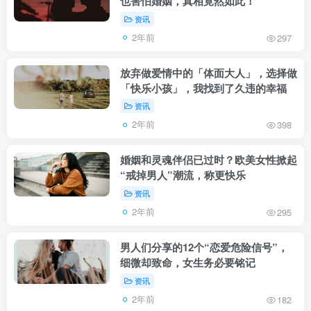
也害怕婚姻，真相竟然如此！
资讯
2年前
297
放弃做爱情中的「体面大人」，选择做
「快乐小孩」，我找到了久违的幸福
资讯
2年前
398
婚姻和灵魂伴侣已过时？欧美女性掀起
“戒掉男人”潮流，称更快乐
资讯
2年前
295
男人们分享的12个“恋爱危险信号”，
细微却致命，女生务必要铭记
资讯
2年前
182