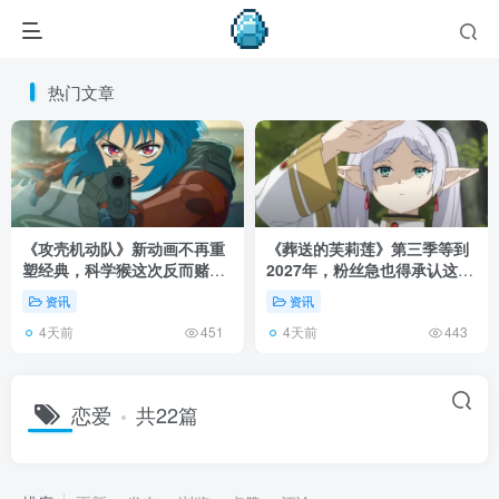
热门文章
《攻壳机动队》新动画不再重
《葬送的芙莉莲》第三季等到
塑经典，科学猴这次反而赌对
2027年，粉丝急也得承认这次
了！
慢得有道理！
资讯
资讯
4天前
4天前
451
443
恋爱
共22篇