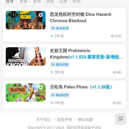
排序
更新
发布
浏览
点赞
评论
恐龙危机时空封锁 Dino Hazard:
Chronos Blackout
角色扮演
2年前
370
史前王国 Prehistoric
Kingdom
(v1.1.533-重要更新-新增挑战
模式)
模拟经营
3年前
96
古松岛 Paleo Pines
（v1.1.26版）
模拟经营
3年前
92
关于我们
免责声明
网站地图
Copyright © 2017-2023 · 我的世界基岩版中文站