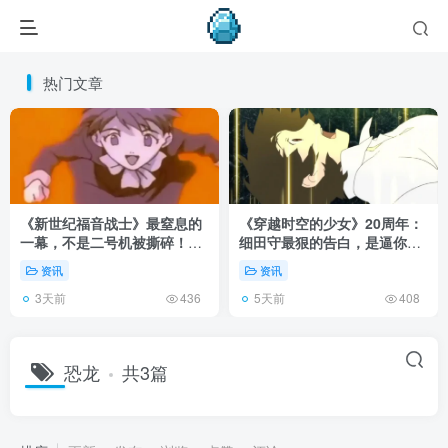
热门文章
《新世纪福音战士》最窒息的
《穿越时空的少女》20周年：
一幕，不是二号机被撕碎！而
细田守最狠的告白，是逼你承
是明日香发现母亲遗体！
认有些夏天回不去了！
资讯
资讯
3天前
5天前
436
408
恐龙
共3篇