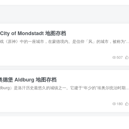
ty of Mondstadt 地图存档
地图介绍 蒙德城是游戏《原神》中的一座城市，在蒙德境内。是信仰「风」的城市，被称为“自由之都”。 自由之都、牧歌之城、北境之王冠——这
507
奥德堡 Aldburg 地图存档
地图介绍 奥德堡（Aldburg）是洛汗历史最悠久的城镇之一。它建于“年少的”埃奥尔统治时期，是洛汗最初的首都。 奥德堡建立于“年少的”埃奥尔统治时期。当埃多拉斯的金
180