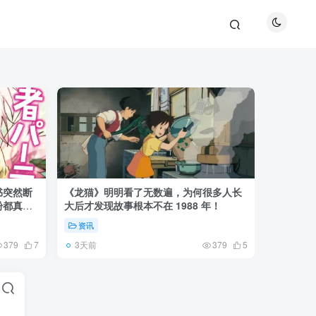
书突然断
《龙猫》明明看了无数遍，为何很多人长
《全职猎
粉都真慌
大后才发现故事根本不在 1988 年！
盘成小杰
资讯
资讯
3天前
6天前
379
7
379
5