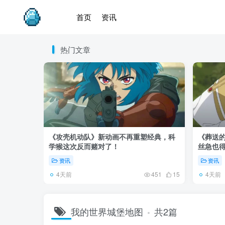
首页
资讯
热门文章
《攻壳机动队》新动画不再重塑经典，科
《葬送的
学猴这次反而赌对了！
丝急也
资讯
资讯
4天前
4天前
451
15
我的世界城堡地图
共2篇