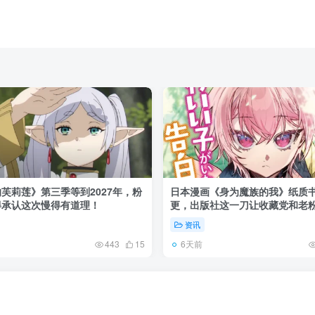
芙莉莲》第三季等到2027年，粉
日本漫画《身为魔族的我》纸质
得承认这次慢得有道理！
更，出版社这一刀让收藏党和老
了起来！
资讯
6天前
443
15