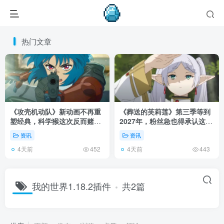
热门文章
《攻壳机动队》新动画不再重
《葬送的芙莉莲》第三季等到
塑经典，科学猴这次反而赌对
2027年，粉丝急也得承认这次
了！
慢得有道理！
资讯
资讯
4天前
4天前
452
443
我的世界1.18.2插件
共2篇