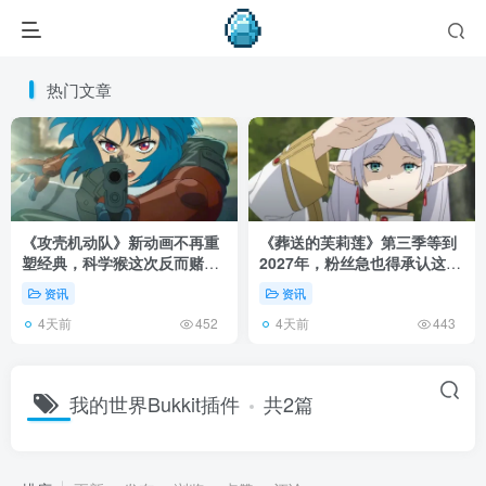
热门文章
《攻壳机动队》新动画不再重
《葬送的芙莉莲》第三季等到
塑经典，科学猴这次反而赌对
2027年，粉丝急也得承认这次
了！
慢得有道理！
资讯
资讯
4天前
4天前
452
443
我的世界Bukkit插件
共2篇