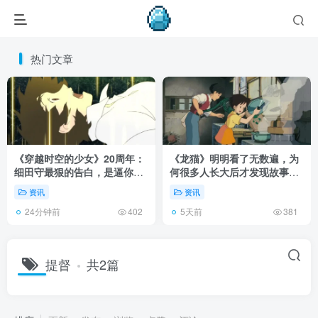
热门文章
《穿越时空的少女》20周年：
《龙猫》明明看了无数遍，为
细田守最狠的告白，是逼你承
何很多人长大后才发现故事根
认有些夏天回不去了！
本不在 1988 年！
资讯
资讯
24分钟前
5天前
402
381
提督
共2篇