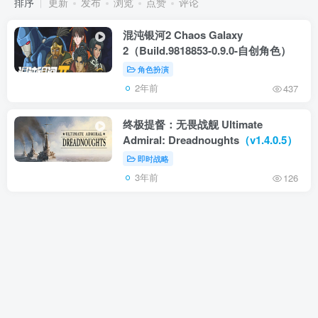
排序
更新
发布
浏览
点赞
评论
混沌银河2 Chaos Galaxy
2（Build.9818853-0.9.0-自创角色）
角色扮演
2年前
437
终极提督：无畏战舰 Ultimate
Admiral: Dreadnoughts
（v1.4.0.5）
即时战略
3年前
126