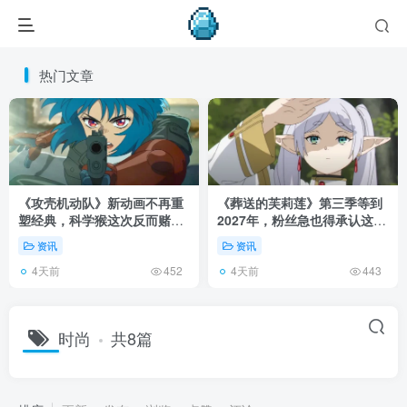
热门文章
《攻壳机动队》新动画不再重
《葬送的芙莉莲》第三季等到
塑经典，科学猴这次反而赌对
2027年，粉丝急也得承认这次
了！
慢得有道理！
资讯
资讯
4天前
4天前
452
443
时尚
共8篇