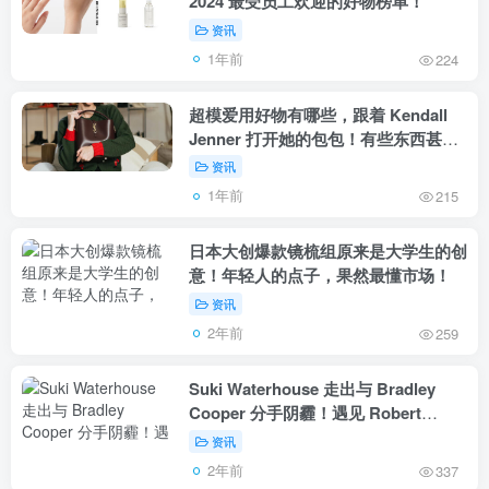
2024 最受员工欢迎的好物榜单！
资讯
1年前
224
超模爱用好物有哪些，跟着 Kendall
Jenner 打开她的包包！有些东西甚至
想买，还不一定买得到！
资讯
1年前
215
日本大创爆款镜梳组原来是大学生的创
意！年轻人的点子，果然最懂市场！
资讯
2年前
259
Suki Waterhouse 走出与 Bradley
Cooper 分手阴霾！遇见 Robert
Pattinson 才懂得真正的幸福！
资讯
2年前
337