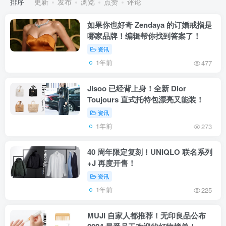
排序
更新
发布
浏览
点赞
评论
如果你也好奇 Zendaya 的订婚戒指是
哪家品牌！编辑帮你找到答案了！
资讯
1年前
477
Jisoo 已经背上身！全新 Dior
Toujours 直式托特包漂亮又能装！
资讯
1年前
273
40 周年限定复刻！UNIQLO 联名系列
+J 再度开售！
资讯
1年前
225
MUJI 自家人都推荐！无印良品公布