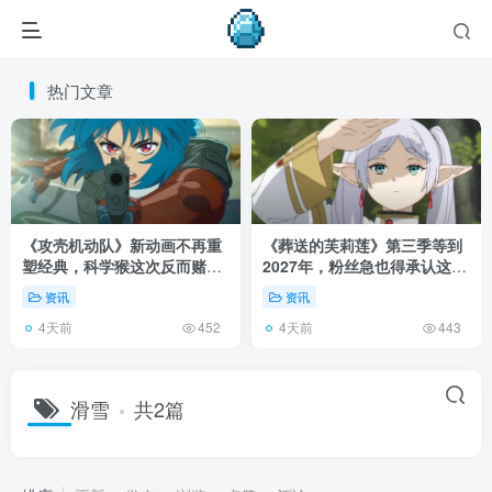
热门文章
《攻壳机动队》新动画不再重
《葬送的芙莉莲》第三季等到
塑经典，科学猴这次反而赌对
2027年，粉丝急也得承认这次
了！
慢得有道理！
资讯
资讯
4天前
4天前
452
443
滑雪
共2篇