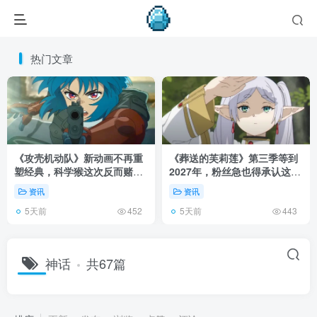
热门文章
《攻壳机动队》新动画不再重
《葬送的芙莉莲》第三季等到
塑经典，科学猴这次反而赌对
2027年，粉丝急也得承认这次
了！
慢得有道理！
资讯
资讯
5天前
5天前
452
443
神话
共67篇