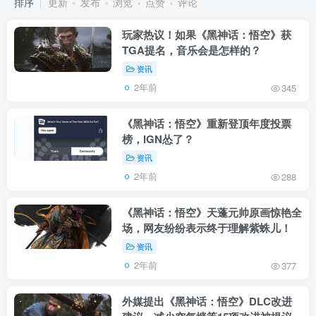
排序
更新
发布
浏览
点赞
评论
玩家热议！如果《黑神话：悟空》获
TGA提名，音乐会是怎样的？
资讯
2年前
345
《黑神话：悟空》重新登顶年度投票
榜，IGN怂了？
资讯
2年前
288
《黑神话：悟空》天蓬元帅原画惊艳全
场，网友纷纷表示终于理解紫蛛儿！
资讯
2年前
377
外媒提出《黑神话：悟空》DLC改进