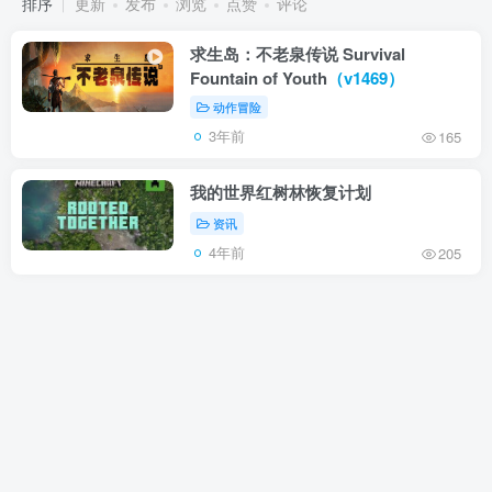
排序
更新
发布
浏览
点赞
评论
求生岛：不老泉传说 Survival
Fountain of Youth
（v1469）
动作冒险
3年前
165
我的世界红树林恢复计划
资讯
4年前
205