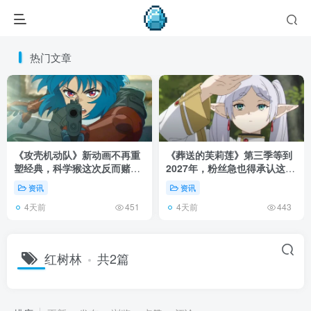
热门文章
《攻壳机动队》新动画不再重
《葬送的芙莉莲》第三季等到
塑经典，科学猴这次反而赌对
2027年，粉丝急也得承认这次
了！
慢得有道理！
资讯
资讯
4天前
4天前
451
443
红树林
共2篇